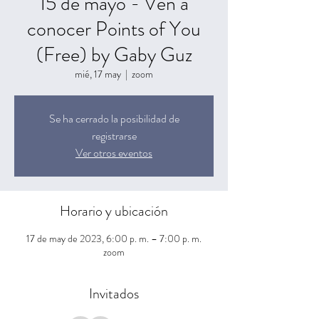
15 de mayo - Ven a
conocer Points of You
(Free) by Gaby Guz
mié, 17 may
  |  
zoom
Se ha cerrado la posibilidad de
registrarse
Ver otros eventos
Horario y ubicación
17 de may de 2023, 6:00 p. m. – 7:00 p. m.
zoom
Invitados