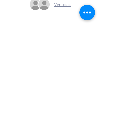
Ver todos
+54 911 6141
1432
info@emocionenjueg
o.com
Buenos Aires - Argentina