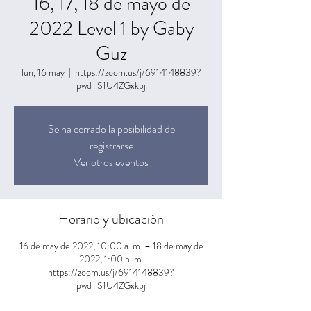
16, 17, 18 de mayo de
2022 Level 1 by Gaby
Guz
lun, 16 may
  |  
https://zoom.us/j/6914148839?
pwd=S1U4ZGxkbj
Se ha cerrado la posibilidad de
registrarse
Ver otros eventos
Horario y ubicación
16 de may de 2022, 10:00 a. m. – 18 de may de
2022, 1:00 p. m.
https://zoom.us/j/6914148839?
pwd=S1U4ZGxkbj