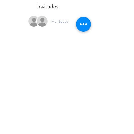
Invitados
Ver todos
+54 911 6141
1432
info@emocionenjueg
o.com
Buenos Aires - Argentina