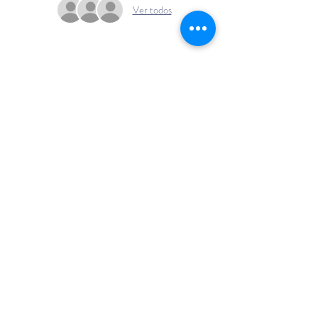
Ver todos
+54 911 6141
1432
info@emocionenjueg
o.com
Buenos Aires - Argentina