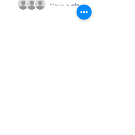
+4 otros invitados
+54 911 6141
1432
info@emocionenjueg
o.com
Buenos Aires - Argentina