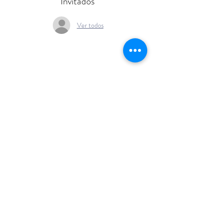
Invitados
Ver todos
+54 911 6141
1432
info@emocionenjueg
o.com
Buenos Aires - Argentina