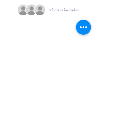
+2 otros invitados
+54 911 6141
1432
info@emocionenjueg
o.com
Buenos Aires - Argentina