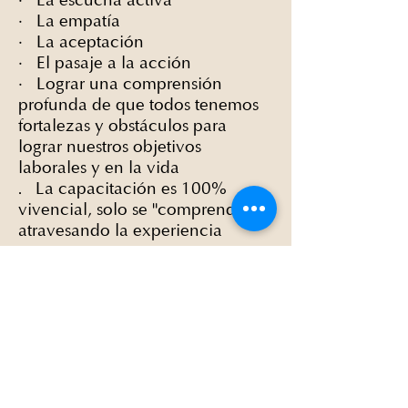
La escucha activa
·
La empatía
·
La aceptación
·
El pasaje a la acción
·
Lograr una comprensión
profunda de que todos tenemos
fortalezas y obstáculos para
lograr nuestros objetivos
laborales y en la vida
.
La capacitación es 100%
vivencial, solo se "comprende"
atravesando la experiencia
Si querés sumarte, mirá las
próximas fechas y apuntate para
solicitar toda
información de precios, formas
de pago e inscripciones.