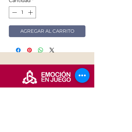
Cantidad
*
AGREGAR AL CARRITO
+54 911 6141
1432
info@emocionenjueg
o.com