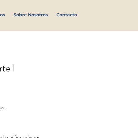
os
Sobre Nosotros
Contacto
te I
vo…  
ndo podés ayudarte y 