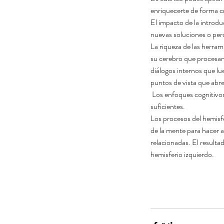
enriquecerte de forma cr
El impacto de la introdu
nuevas soluciones o per
La riqueza de las herram
su cerebro que procesan
diálogos internos que lu
puntos de vista que abr
 Los enfoques cognitivos, el lenguaje verbal y el pensamiento lineal desempeñan un papel importante, pero no son 
suficientes.
Los procesos del hemisf
de la mente para hacer a
relacionadas. El resulta
hemisferio izquierdo.