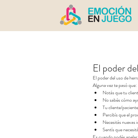
El poder de
El poder del uso de herr
Alguna vez te pasó que: 
Notás que tu clien
No sabés cómo ayud
Tu cliente/pacient
Percibís que el pro
Necesitás nuevas i
Sentís que necesit
Es cuando podés apelar 