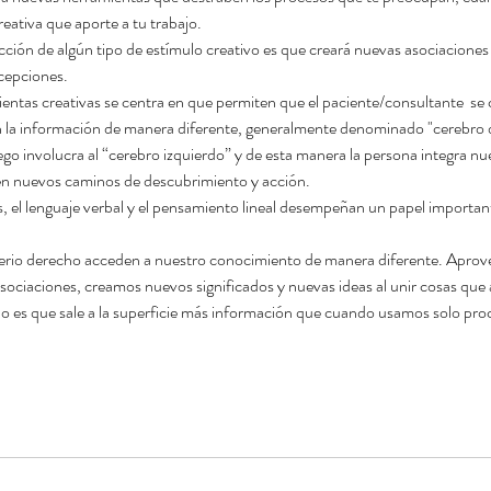
eativa que aporte a tu trabajo.
cción de algún tipo de estímulo creativo es que creará nuevas asociacione
cepciones.
ientas creativas se centra en que permiten que el paciente/consultante  se
 la información de manera diferente, generalmente denominado "cerebro d
ego involucra al “cerebro izquierdo” y de esta manera la persona integra n
en nuevos caminos de descubrimiento y acción.
erio derecho acceden a nuestro conocimiento de manera diferente. Aprov
sociaciones, creamos nuevos significados y nuevas ideas al unir cosas que
do es que sale a la superficie más información que cuando usamos solo proc