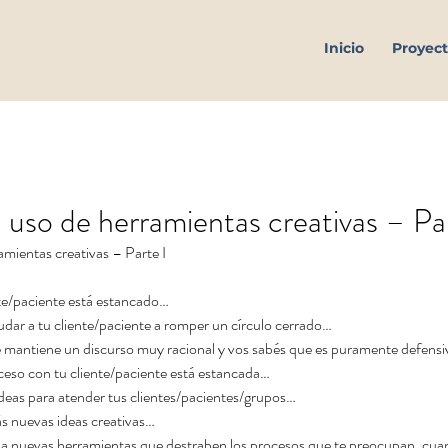
Inicio
Proyect
l uso de herramientas creativas – Par
amientas creativas – Parte I
te/paciente está estancado…  
ar a tu cliente/paciente a romper un círculo cerrado…  
e mantiene un discurso muy racional y vos sabés que es puramente defensi
ceso con tu cliente/paciente está estancada…  
deas para atender tus clientes/pacientes/grupos…  
ás nuevas ideas creativas… 
a nuevas herramientas que destraben los procesos que te preocupan, cua