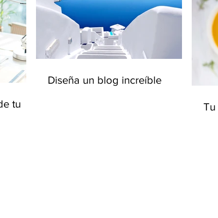
Diseña un blog increíble
de tu
Tu 